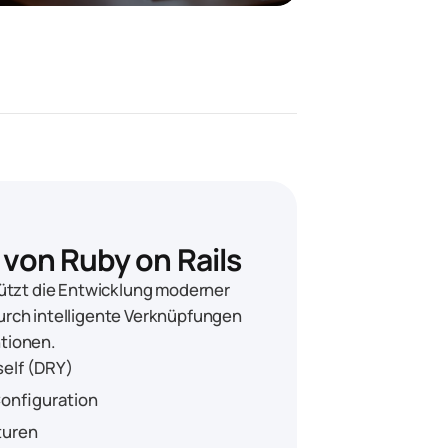
 von Ruby on Rails
tützt die Entwicklung moderner
rch intelligente Verknüpfungen
tionen.
self (DRY)
onfiguration
turen