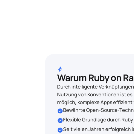
bolt
Warum Ruby on Rai
Durch intelligente Verknüpfungen
Nutzung von Konventionen ist es 
möglich, komplexe Apps effizient z
Bewährte Open-Source-Techn
check_circle
Flexible Grundlage durch Ruby
check_circle
Seit vielen Jahren erfolgreich 
check_circle