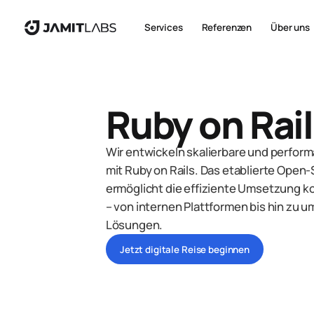
Services
Referenzen
Über uns
Ruby on Rai
Wir entwickeln skalierbare und perf
mit Ruby on Rails. Das etablierte Ope
ermöglicht die effiziente Umsetzung ko
– von internen Plattformen bis hin zu 
Lösungen.
Jetzt digitale Reise beginnen