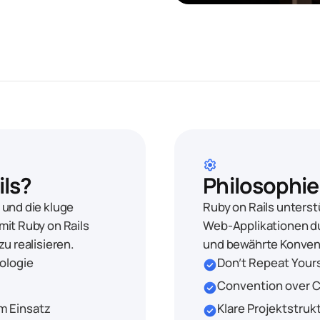
settings
ls?
Philosophie
 und die kluge
Ruby on Rails unters
mit Ruby on Rails
Web-Applikationen du
u realisieren.
und bewährte Konven
ologie
Don't Repeat Your
check_circle
Convention over C
check_circle
im Einsatz
Klare Projektstruk
check_circle