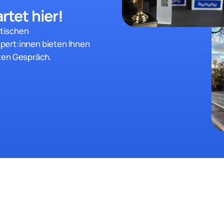
rtet hier!
stischen
pert:innen bieten Ihnen
ten Gespräch.