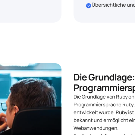
Übersichtliche u
check_circle
Die Grundlage:
Programmiers
Die Grundlage von Ruby on R
Programmiersprache Ruby, d
entwickelt wurde. Ruby ist 
bekannt und ermöglicht ei
Webanwendungen.