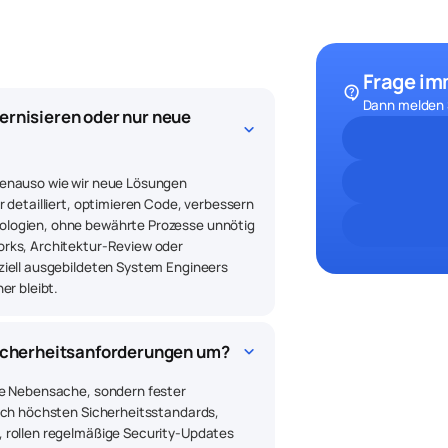
Frage im
contact_support
Dann melden S
rnisieren oder nur neue 
keyboard_arrow_down
genauso wie wir neue Lösungen
 detailliert, optimieren Code, verbessern
ologien, ohne bewährte Prozesse unnötig
orks, Architektur-Review oder
ziell ausgebildeten System Engineers
er bleibt.
keyboard_arrow_down
Sicherheitsanforderungen um?
ne Nebensache, sondern fester
nach höchsten Sicherheitsstandards,
 rollen regelmäßige Security-Updates