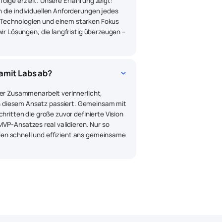
olge erzielt. Unsere Erfahrung zeigt:
 die individuellen Anforderungen jedes
Technologien und einem starken Fokus
wir Lösungen, die langfristig überzeugen –
keyboard_arrow_down
amit Labs ab?
der Zusammenarbeit verinnerlicht,
 diesem Ansatz passiert. Gemeinsam mit
hritten die große zuvor definierte Vision
 MVP-Ansatzes real validieren. Nur so
en schnell und effizient ans gemeinsame