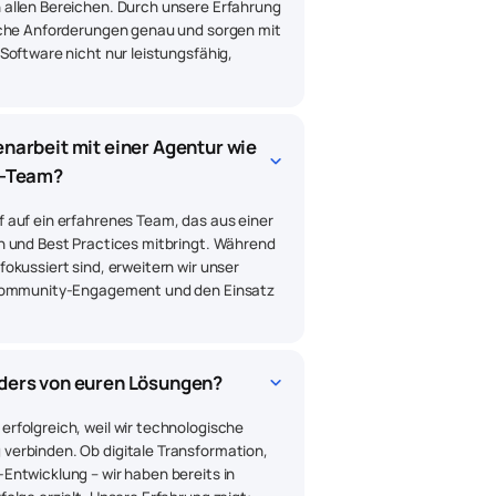
allen Bereichen. Durch unsere Erfahrung
sche Anforderungen genau und sorgen mit
Software nicht nur leistungsfähig,
arbeit mit einer Agentur wie 
keyboard_arrow_down
e-Team?
 auf ein erfahrenes Team, das aus einer
n und Best Practices mitbringt. Während
okussiert sind, erweitern wir unser
, Community-Engagement und den Einsatz
keyboard_arrow_down
ders von euren Lösungen?
rfolgreich, weil wir technologische
verbinden. Ob digitale Transformation,
Entwicklung – wir haben bereits in