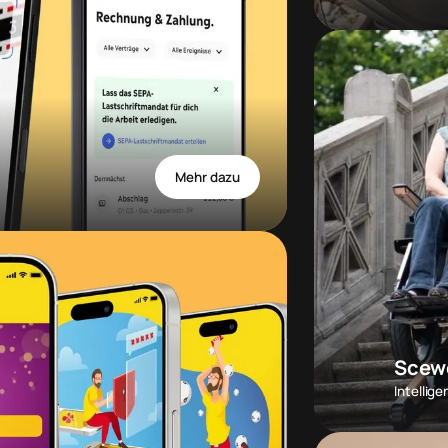
Mehr dazu
Scew
Intellig