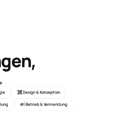
ngen,
.
design_services
gie
Design & Konzeption
campaign
lung
Betrieb & Vermarktung