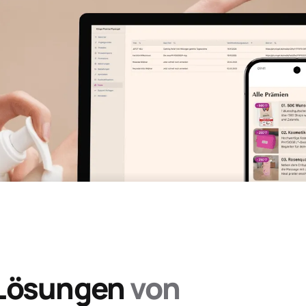
e Pharma – Physiogel
ildungs­plattform für Apotheker:innen
 Lösungen
von