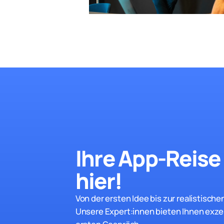
Ihre App-Reise 
hie
r!
Von der ersten Idee bis zur realistisc
Unsere Expert:innen bieten Ihnen exze