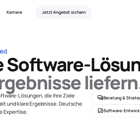
Karriere
Jetzt Angebot sichern
ted
le Software-Lösu
rgebnisse liefern
oftware-Lösungen, die Ihre Ziele
forum
Beratung & Strate
eit und klare Ergebnisse. Deutsche
devices
Software-Entwick
 Expertise.