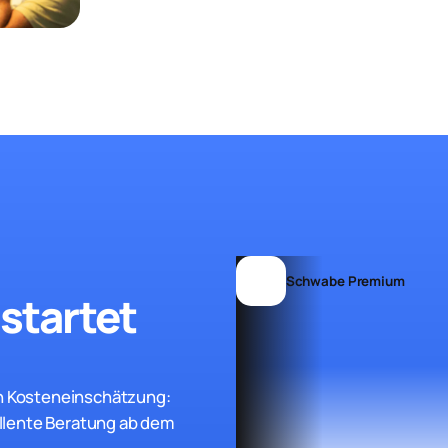
Schwabe Premium
startet
hen Kosteneinschätzung:
llente Beratung ab dem