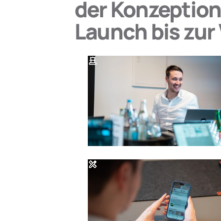
der Konzeption
Launch bis zur
Mehr dazu
chess
design_services