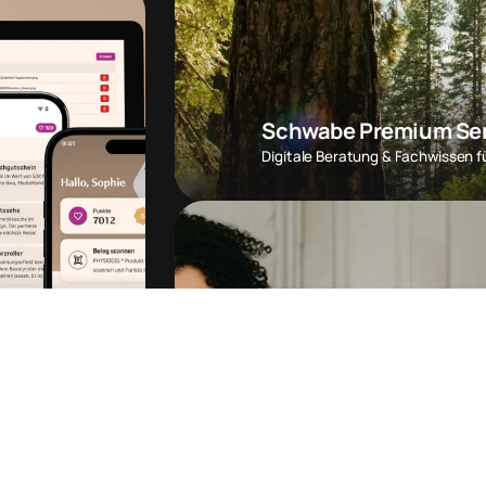
Schwabe Premium Ser
Digitale Beratung & Fachwissen f
Mehr dazu