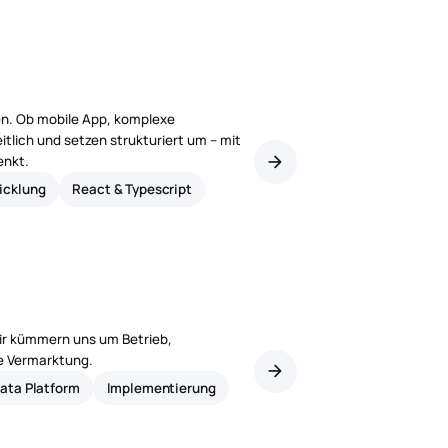
ken. Ob mobile App, komplexe
lich und setzen strukturiert um – mit
arrow_forward
enkt.
icklung
React & Typescript
Wir kümmern uns um Betrieb,
e Vermarktung.
arrow_forward
ata Platform
Implementierung