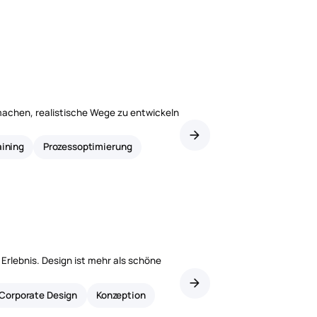
REINER SCT – timeCa
Zeiterfassung immer & überall
 machen, realistische Wege zu entwickeln
arrow_forward
aining
Prozessoptimierung
Erlebnis. Design ist mehr als schöne
arrow_forward
Corporate Design
Konzeption