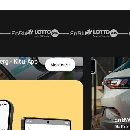
rg – Kitu-App
Mehr dazu
EnBW 
Die Elek