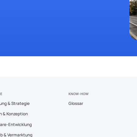
CE
KNOW-HOW
ung & Strategie
Glossar
n & Konzeption
are-Entwicklung
eb & Vermarktung