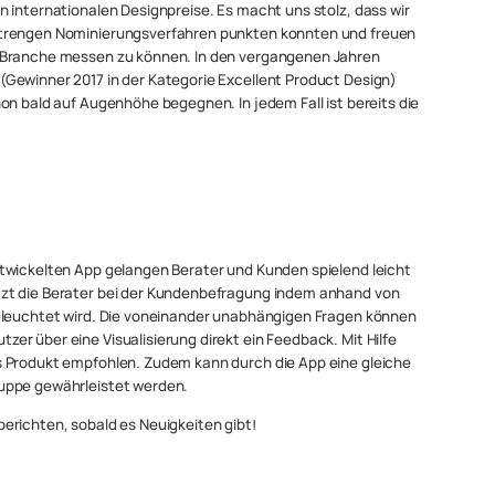
 internationalen Designpreise. Es macht uns stolz, dass wir
strengen Nominierungsverfahren punkten konnten und freuen
r Branche messen zu können. In den vergangenen Jahren
Gewinner 2017 in der Kategorie Excellent Product Design)
on bald auf Augenhöhe begegnen. In jedem Fall ist bereits die
twickelten App gelangen Berater und Kunden spielend leicht
zt die Berater bei der Kundenbefragung indem anhand von
beleuchtet wird. Die voneinander unabhängigen Fragen können
r über eine Visualisierung direkt ein Feedback. Mit Hilfe
s Produkt empfohlen. Zudem kann durch die App eine gleiche
uppe gewährleistet werden.
erichten, sobald es Neuigkeiten gibt!