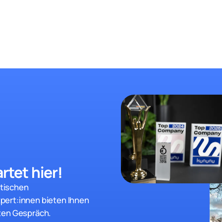
rtet hier!
stischen
pert:innen bieten Ihnen
ten Gespräch.