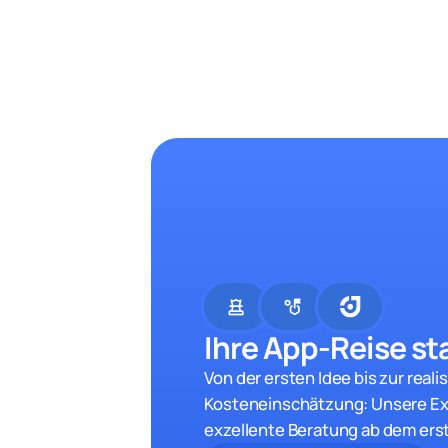
chess
strategy
Ihre App-Reise sta
Von der ersten Idee bis zur reali
Kosteneinschätzung: Unsere Ex
exzellente Beratung ab dem ers