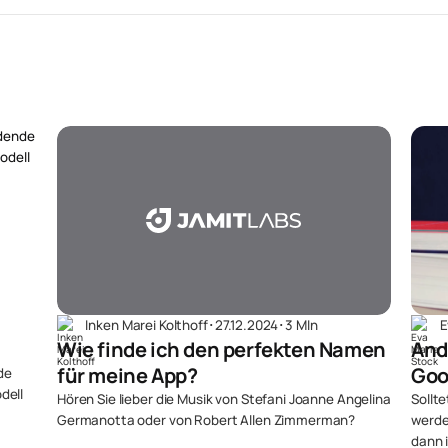
Inken Marei Kolthoff
･
27.12.2024
･
3 MIn
E
Wie finde ich den perfekten Namen
And
für meine App?
Goo
de
dell
Hören Sie lieber die Musik von Stefani Joanne Angelina
Sollte
Germanotta oder von Robert Allen Zimmerman?
werde
dann 