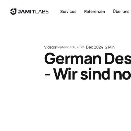
Services
Referenzen
Über uns
Videos
･
Dec 2024
･
2 Min
September 6, 2022
German Des
- Wir sind n