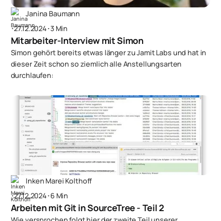
Janina Baumann
･
27.12.2024
･
3 Min
Mitarbeiter-Interview mit Simon
Simon gehört bereits etwas länger zu Jamit Labs und hat in
dieser Zeit schon so ziemlich alle Anstellungsarten
durchlaufen:
Inken Marei Kolthoff
･
27.12.2024
･
6 Min
Arbeiten mit Git in SourceTree - Teil 2
Wie versprochen folgt hier der zweite Teil unserer