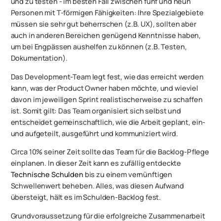
und zu testen - im besten Fall zwischen fünf und neun
Personen mit T-förmigen Fähigkeiten: Ihre Spezialgebiete
müssen sie sehr gut beherrschen (z.B. UX), sollten aber
auch in anderen Bereichen genügend Kenntnisse haben,
um bei Engpässen aushelfen zu können (z.B. Testen,
Dokumentation).
Das Development-Team legt fest, wie das erreicht werden
kann, was der Product Owner haben möchte, und wieviel
davon im jeweiligen Sprint realistischerweise zu schaffen
ist. Somit gilt: Das Team organisiert sich selbst und
entscheidet gemeinschaftlich, wie die Arbeit geplant, ein-
und aufgeteilt, ausgeführt und kommuniziert wird.
Circa 10% seiner Zeit sollte das Team für die Backlog-Pflege
einplanen. In dieser Zeit kann es zufällig entdeckte
Technische Schulden
bis zu einem vernünftigen
Schwellenwert beheben. Alles, was diesen Aufwand
übersteigt, hält es im Schulden-Backlog fest.
Grundvoraussetzung für die erfolgreiche Zusammenarbeit