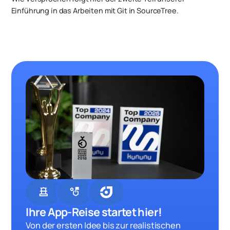
Einführung in das Arbeiten mit Git in SourceTree.
chess
strategy
Ihre App-Reise startet hier!
Von der ersten Idee bis zur realistischen