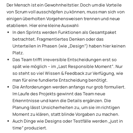
Der Mensch ist ein Gewohnheitstier. Doch um die Vorteile
von Scrum voll ausschöpfen zu können, muss man sich von
einigen überholten Vorgehensweisen trennen und neue
etablieren. Hier eine kleine Auswahl:
In den Sprints werden Funktionen als Gesamtpaket
betrachtet. Fragmentiertes Denken oder das
Unterteilen in Phasen (wie „Design“) haben hier keinen
Platz.
Das Team trifft irreversible Entscheidungen erst so
spät wie möglich – im „Last Responsible Moment“. Nur
so steht so viel Wissen & Feedback zur Verfügung, wie
man für eine fundierte Entscheidung benötigt.
Die Anforderungen werden anfangs nur grob formuliert.
Im Laufe des Projekts gewinnt das Team neue
Erkenntnisse und kann die Details ergänzen. Die
Planung lässt Unsicherheiten zu, um sie im richtigen
Moment zu klären, statt blinde Vorgaben zu machen.
Auch Dinge wie Designs oder Testfälle werden „just in
time“ produziert.