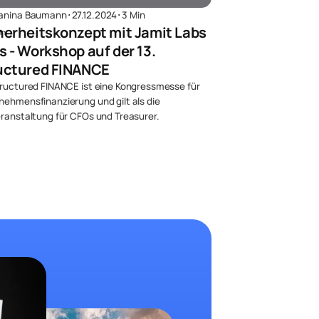
anina Baumann
･
27.12.2024
･
3 Min
herheits­konzept mit Jamit Labs
s - Workshop auf der 13.
uctured FINANCE
tructured FINANCE ist eine Kongressmesse für
nehmensfinanzierung und gilt als die
eranstaltung für CFOs und Treasurer.