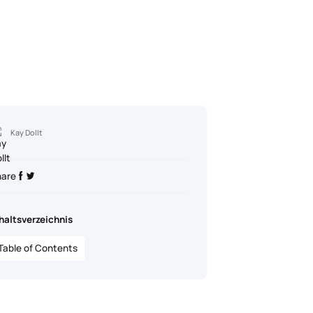
Kay Dollt
hare
haltsverzeichnis
Table of Contents