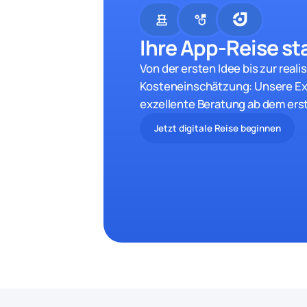
chess
strategy
Ihre App-Reise sta
Von der ersten Idee bis zur reali
Kosteneinschätzung: Unsere Ex
exzellente Beratung ab dem ers
Jetzt digitale Reise beginnen