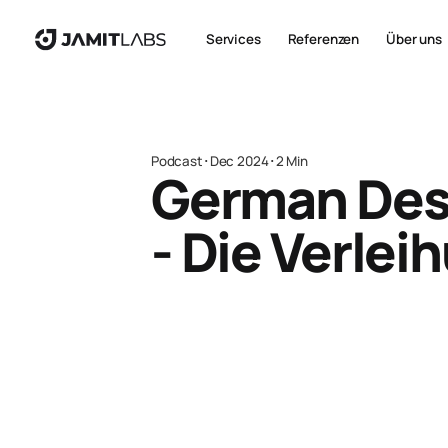
Services
Referenzen
Über uns
Podcast
･
Dec 2024
･
2 Min
German Des
- Die Verlei