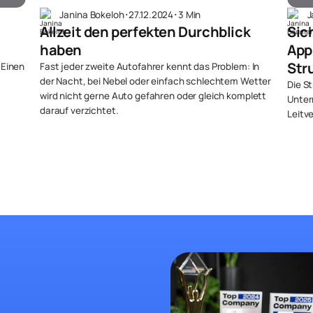
Janina Bokeloh
･
27.12.2024
･
3 Min
J
Allzeit den perfekten Durchblick
Sic
haben
App
Str
 Einen
Fast jeder zweite Autofahrer kennt das Problem: In
der Nacht, bei Nebel oder einfach schlechtem Wetter
Die S
wird nicht gerne Auto gefahren oder gleich komplett
Unter
darauf verzichtet.
Leitv