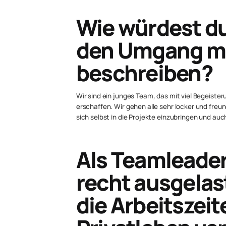
Wie würdest d
den Umgang mi
beschreiben?
Wir sind ein junges Team, das mit viel Begeister
erschaffen. Wir gehen alle sehr locker und fr
sich selbst in die Projekte einzubringen und 
Als Teamleader
recht ausgelas
die Arbeitszei