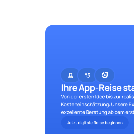
chess
strategy
Ihre App-Reise sta
Von der ersten Idee bis zur reali
Kosteneinschätzung: Unsere Ex
exzellente Beratung ab dem ers
Jetzt digitale Reise beginnen