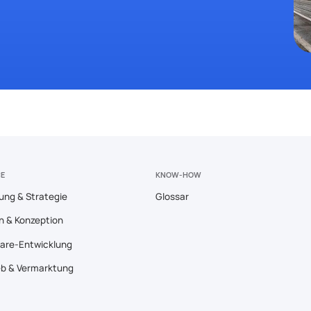
CE
KNOW-HOW
ung & Strategie
Glossar
n & Konzeption
are-Entwicklung
eb & Vermarktung