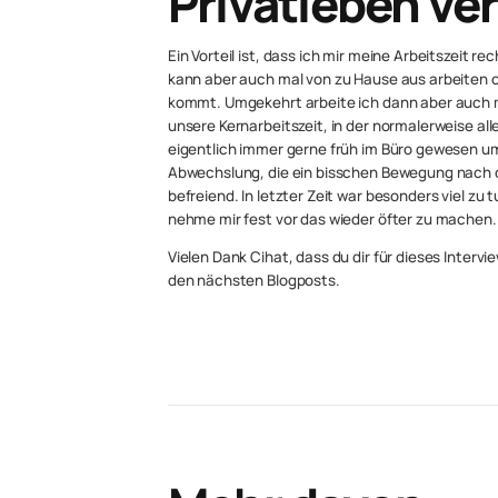
Privatleben ve
Ein Vorteil ist, dass ich mir meine Arbeitszeit re
kann aber auch mal von zu Hause aus arbeiten
kommt. Umgekehrt arbeite ich dann aber auch m
unsere Kernarbeitszeit, in der normalerweise all
eigentlich immer gerne früh im Büro gewesen um
Abwechslung, die ein bisschen Bewegung nach de
befreiend. In letzter Zeit war besonders viel zu
nehme mir fest vor das wieder öfter zu machen.
Vielen Dank Cihat, dass du dir für dieses Interv
den nächsten Blogposts.