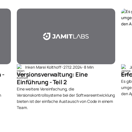
Inken Marei Kolthoff
･
27.12.2024
･
8 Min
J
 -
Versionsverwaltung: Eine
Erf
Einführung - Teil 2
Es gib
umges
Eine weitere Vereinfachung, die
den A
n
Versionskontrollsysteme bei der Softwareentwicklung
bieten ist der einfache Austausch von Code in einem
Team.