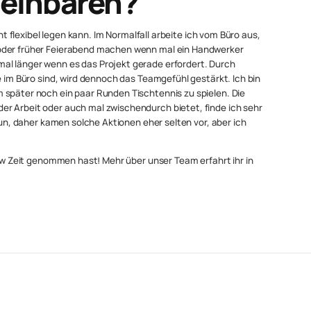
reinbaren?
cht flexibel legen kann. Im Normalfall arbeite ich vom Büro aus,
 oder früher Feierabend machen wenn mal ein Handwerker
al länger wenn es das Projekt gerade erfordert. Durch
e im Büro sind, wird dennoch das Teamgefühl gestärkt. Ich bin
 später noch ein paar Runden Tischtennis zu spielen. Die
r Arbeit oder auch mal zwischendurch bietet, finde ich sehr
 tun, daher kamen solche Aktionen eher selten vor, aber ich
iew Zeit genommen hast! Mehr über unser Team erfahrt ihr in