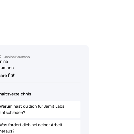
Janina Baumann
hare
haltsverzeichnis
Warum hast du dich für Jamit Labs
entschieden?
Was fordert dich bei deiner Arbeit
heraus?