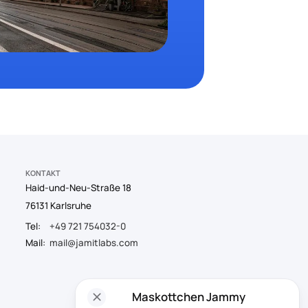
KONTAKT
Haid-und-Neu-Straße 18
76131 Karlsruhe
Tel:
+49 721 754032-0
Mail:
mail@jamitlabs.com
close
Maskottchen Jammy