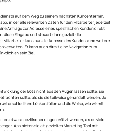
ußendiensts auf dem Weg zu seinem nächsten Kundentermin.
pp, in der alle relevanten Daten für den Mitarbeiter jederzeit
e eine Anfrage zur Adresse eines spezifischen Kunden direkt
t diese Eingabe und steuert dann gezielt die
er Mitarbeiter kann nun die Adresse des Kundens und weitere
pp verwalten. Er kann auch direkt eine Navigation zum
ktlich an sein Ziel.
ntwicklung der Bots nicht aus den Augen lassen sollte, sie
trachten sollte, als die sie teilweise gehandelt werden. Je
unterschiedliche Lücken füllen und die Weise, wie wir mit
rn.
 sollten etwas spezifischer eingeschätzt werden, als es viele
enger-App bieten sie als gezieltes Marketing-Tool mit