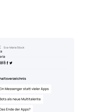
Eva-Marie Stock
hare
haltsverzeichnis
Ein Messenger statt vieler Apps
Bots als neue Multitalente
Das Ende der Apps?