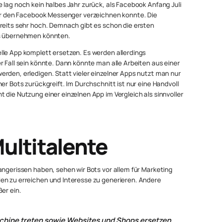
 lag noch kein halbes Jahr zurück, als Facebook Anfang Juli
r den Facebook Messenger verzeichnen konnte. Die
ereits sehr hoch. Demnach gibt es schon die ersten
ps übernehmen könnten.
lle App komplett ersetzen. Es werden allerdings
r Fall sein könnte. Dann könnte man alle Arbeiten aus einer
rden, erledigen. Statt vieler einzelner Apps nutzt man nur
er Bots zurückgreift. Im Durchschnitt ist nur eine Handvoll
 die Nutzung einer einzelnen App im Vergleich als sinnvoller
ultitalente
angerissen haben, sehen wir Bots vor allem für Marketing
en zu erreichen und Interesse zu generieren. Andere
er ein.
schine treten sowie Websites und Shops ersetzen.