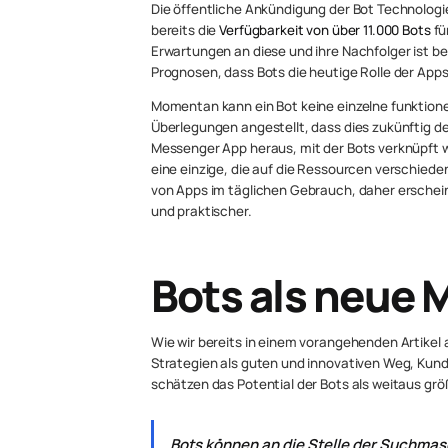
Die öffentliche Ankündigung der Bot Technologie
bereits die
Verfügbarkeit von über 11.000 Bots
fü
Erwartungen an diese und ihre Nachfolger ist b
Prognosen, dass Bots die heutige Rolle der Ap
Momentan kann ein Bot keine einzelne funktione
Überlegungen angestellt, dass dies zukünftig de
Messenger App heraus, mit der Bots verknüpft we
eine einzige, die auf die Ressourcen verschieden
von Apps im täglichen Gebrauch, daher erscheint
und praktischer.
Bots als neue M
Wie wir bereits in einem vorangehenden Artikel 
Strategien als guten und innovativen Weg, Kund
schätzen das Potential der Bots als weitaus größ
Bots können an die Stelle der Suchma