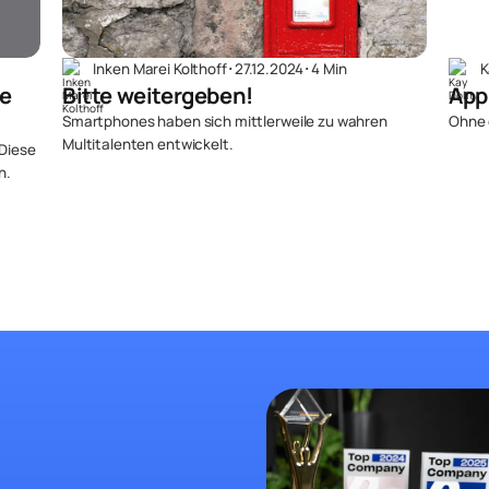
Inken Marei Kolthoff
･
27.12.2024
･
4 Min
K
te
Bitte weitergeben!
App
Smartphones haben sich mittlerweile zu wahren
Ohne 
Multitalenten entwickelt.
 Diese
n.