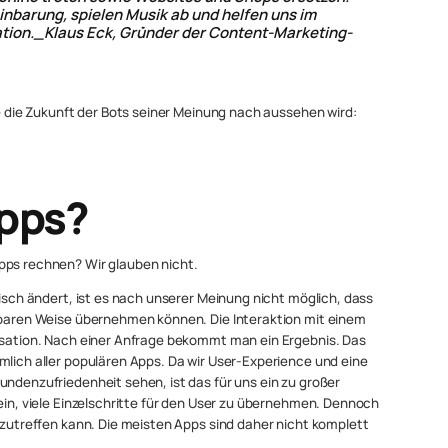
inbarung, spielen Musik ab und helfen uns im
ion._Klaus Eck, Gründer der Content-Marketing-
e die Zukunft der Bots seiner Meinung nach aussehen wird:
Apps?
pps rechnen? Wir glauben nicht.
tisch ändert, ist es nach unserer Meinung nicht möglich, dass
chbaren Weise übernehmen können. Die Interaktion mit einem
ersation. Nach einer Anfrage bekommt man ein Ergebnis. Das
mlich aller populären Apps. Da wir User-Experience und eine
undenzufriedenheit sehen, ist das für uns ein zu großer
sein, viele Einzelschritte für den User zu übernehmen. Dennoch
p zutreffen kann. Die meisten Apps sind daher nicht komplett