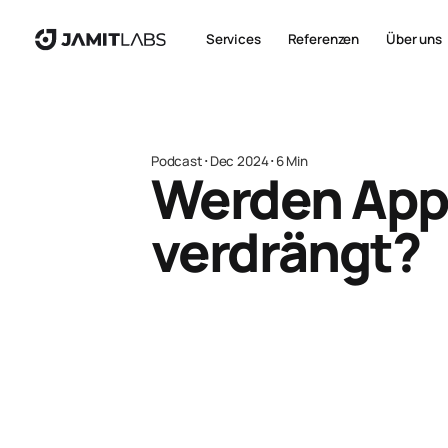
Services
Referenzen
Über uns
Podcast
･
Dec 2024
･
6 Min
Werden App
verdrängt?