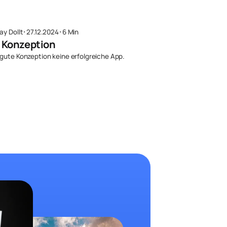
ay Dollt
･
27.12.2024
･
6 Min
 Konzeption
gute Konzeption keine erfolgreiche App.