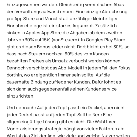
hinzugewonnen werden. Gleichzeitig vereinfachen Abos
den Verwaltungsaufwand enorm: Eine einzige Abrechnung
pro App Store und Monat statt unzähliger kleinteiliger
Einnahmebelege ist ein starkes Argument. Zusätzlich
sinken in Apples App Store die Abgaben ab dem zweiten
Jahr von 30% auf 15% (vor Steuern). In Googles Play Store
gibt es diesen Bonus leider nicht. Dort bleibt es bei 30%, so
dass nach Steuern noch ca. 60% des vom Kunden
bezahlten Preises als Umsatz verbucht werden können.
Dennoch verschiebt das Abo-Modell in jedem Fall den Fokus
dorthin, wo er eigentlich immer sein sollte: Auf die
dauerhafte Bindung zufriedener Kunden. Dafür lohnt es
sich dann auch gegebenenfalls einen Kundenservice
einzurichten.
Und dennoch: Auf jeden Topf passt ein Deckel, aber nicht
jeder Deckel passt auf jeden Topf. Soll heißen: Eine
allgemeingültige Lösung gibt es nicht. Die Wahl Ihrer
Monetarisierungsstrategie hängt von vielen Faktoren ab:
Was ist das Ziel der App, wie viele und welche Nutzer wollen