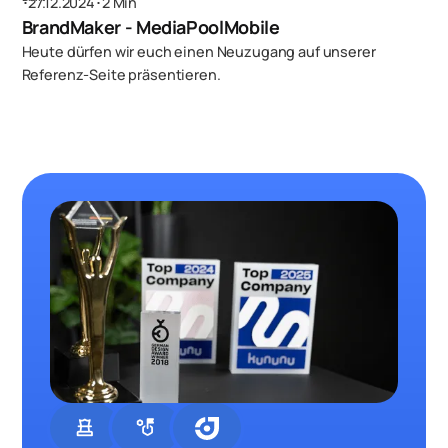
･
27.12.2024
･
2 Min
BrandMaker - MediaPoolMobile
Heute dürfen wir euch einen Neuzugang auf unserer
Referenz-Seite präsentieren.
chess
strategy