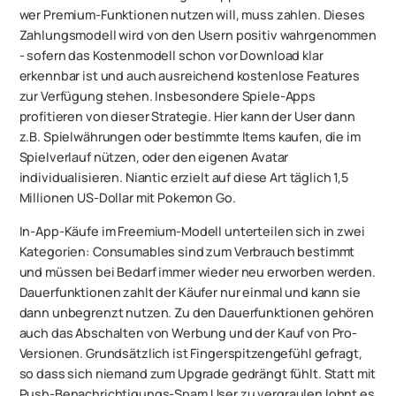
wer Premium-Funktionen nutzen will, muss zahlen. Dieses
Zahlungsmodell wird von den Usern positiv wahrgenommen
- sofern das Kostenmodell schon vor Download klar
erkennbar ist und auch ausreichend kostenlose Features
zur Verfügung stehen. Insbesondere Spiele-Apps
profitieren von dieser Strategie. Hier kann der User dann
z.B. Spielwährungen oder bestimmte Items kaufen, die im
Spielverlauf nützen, oder den eigenen Avatar
individualisieren. Niantic erzielt auf diese Art täglich 1,5
Millionen US-Dollar mit Pokemon Go.
In-App-Käufe im Freemium-Modell unterteilen sich in zwei
Kategorien:
Consumables
sind zum Verbrauch bestimmt
und müssen bei Bedarf immer wieder neu erworben werden.
Dauerfunktionen
zahlt der Käufer nur einmal und kann sie
dann unbegrenzt nutzen. Zu den Dauerfunktionen gehören
auch das Abschalten von Werbung und der Kauf von Pro-
Versionen. Grundsätzlich ist Fingerspitzengefühl gefragt,
so dass sich niemand zum Upgrade gedrängt fühlt. Statt mit
Push-Benachrichtigungs-Spam User zu vergraulen lohnt es