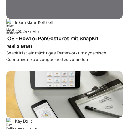
Inken Marei Kolthoff
･
27.12.2024
･
7 Min
iOS - HowTo: PanGestures mit SnapKit
realisieren
SnapKit ist ein mächtiges Framework um dynamisch
Constraints zu erzeugen und zu verändern.
Kay Dollt