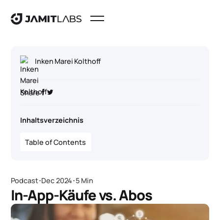
Inken Marei Kolthoff
Share
Inhaltsverzeichnis
Table of Contents
Podcast
･
Dec 2024
･
5 Min
In-App-Käufe vs. Abos