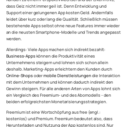
dass Geiz nicht immer geil ist. Denn Entwicklung und
Support einer gelungenen App kosten Geld. Andernfalls
leidet über kurz oder lang die Qualität. Schließlich müssen
bestehende Apps selbst ohne neue Features immer wieder
an die neusten Smartphone-Modelle und Trends angepasst
werden.
Allerdings: Viele Apps machen sich indirekt bezahlt:
Business-Apps
können die Produktivität eines
Unternehmens steigern und lohnen sich schon allein
deshalb. Marketing-Apps erleichtern den Kunden durch
Online-Shops
oder
mobile Dienstleistungen
die Interaktion
mit dem Unternehmen und können dadurch indirekt den
Gewinn steigern. Für alle anderen Arten von Apps lohnt sich
ein Vergleich des Freemium- und des Abomodells - den
beiden erfolgreichsten Monetarisierungsstrategien.
Freemium ist eine Wortschöpfung aus
free
(engl.:
kostenlos) und
Premium
. Freemium bedeutet also, dass
Herunterladen und Nutzung der App kostenlos sind. Nur