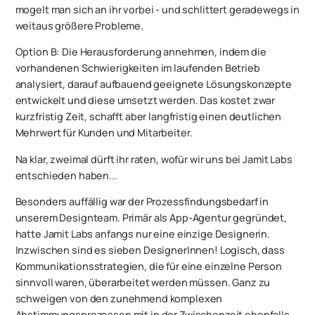
mogelt man sich an ihr vorbei - und schlittert geradewegs in
weitaus größere Probleme.
Option B
: Die Herausforderung annehmen, indem die
vorhandenen Schwierigkeiten im laufenden Betrieb
analysiert, darauf aufbauend geeignete Lösungskonzepte
entwickelt und diese umsetzt werden. Das kostet zwar
kurzfristig Zeit, schafft aber langfristig einen deutlichen
Mehrwert für Kunden und Mitarbeiter.
Na klar, zweimal dürft ihr raten, wofür wir uns bei Jamit Labs
entschieden haben...
Besonders auffällig war der Prozessfindungsbedarf in
unserem Designteam. Primär als App-Agentur gegründet,
hatte Jamit Labs anfangs nur eine einzige Designerin.
Inzwischen sind es sieben DesignerInnen! Logisch, dass
Kommunikationsstrategien, die für eine einzelne Person
sinnvoll waren, überarbeitet werden müssen. Ganz zu
schweigen von den zunehmend komplexen
Abstimmungsprozessen mit in der Zwischenzeit ebenfalls