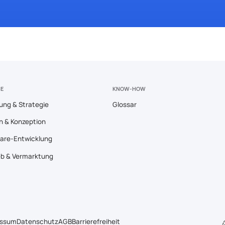
CE
KNOW-HOW
ung & Strategie
Glossar
n & Konzeption
are-Entwicklung
eb & Vermarktung
essum
Datenschutz
AGB
Barrierefreiheit