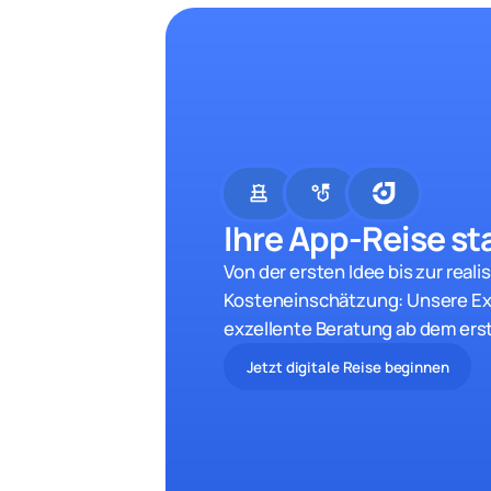
chess
strategy
Ihre App-Reise sta
Von der ersten Idee bis zur reali
Kosteneinschätzung: Unsere Ex
exzellente Beratung ab dem ers
Jetzt digitale Reise beginnen