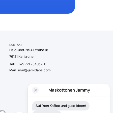
KONTAKT
Haid-und-Neu-Straße 18
76131 Karlsruhe
Tel:
+49 721 754032-0
Mail:
mail@jamitlabs.com
close
Maskottchen Jammy
Auf ’nen Kaffee und gute Ideen!