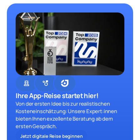
chess
strategy
Ihre App-Reise startet hier!
Von der ersten Idee bis zur realistischen
Kosteneinschätzung: Unsere Expert:innen
bieten Ihnen exzellente Beratung ab dem
ersten Gespräch.
Jetzt digitale Reise beginnen