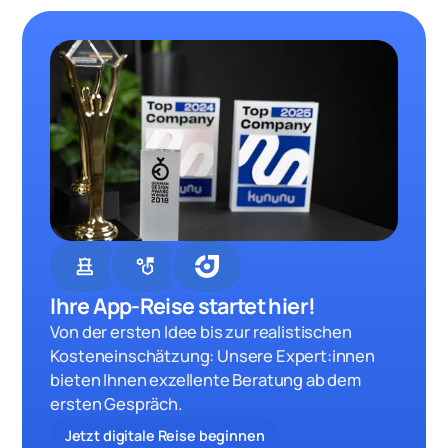
chess
strategy
Ihre App-Reise startet hier!
Von der ersten Idee bis zur realistischen
Kosteneinschätzung: Unsere Expert:innen
bieten Ihnen exzellente Beratung ab dem
ersten Gespräch.
Jetzt digitale Reise beginnen