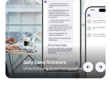
Sally Sales Assistent
arrow_back
arrow_forward
Unterstützung im Vertriebsprozess