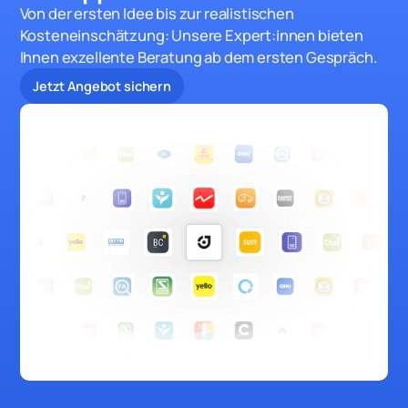
Von der ersten Idee bis zur realistischen
Kosteneinschätzung: Unsere Expert:innen bieten
Ihnen exzellente Beratung ab dem ersten Gespräch.
Jetzt Angebot sichern