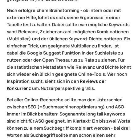
Nach erfolgreichem Brainstorming - ob intern oder mit
externer Hilfe, lohnt es sich, seine Ergebnisse in einer
Tabelle festzuhalten. Dabei sollte man mögliche Keywords
samt Relevanz, Zeichenanzahl, möglichen Kombinationen
(Multiplier) und der üblichen Keyword-Dichte notieren. Ein
einfacher Trick, um geeignete Multiplier zu finden, ist
dabei die Google Suggest Funktion in der Suchleiste zu
nutzen oder den Open Thesaurus zu Rate zu ziehen. Für
die statistischen Metadaten wie Relevanz und Dichte lohnt
sich wieder ein Blick in geeignete Online-Tools. Wer noch
Inspiration sucht, sieht sich in den
Reviews der
Konkurrenz
um. Nutzerperspektive gratis.
Bei aller Online-Recherche sollte man den Unterschied
zwischen SEO (= Suchmaschinenoptimierung) und ASO
immer im Blick behalten: Sogenannte long tail keywords
sind nicht für ASO geeignet. Im Klartext: Ein bis zwei Worte
können zu einem Suchbegriff kombiniert werden - bei drei
Worten als Suchbegriff sollte man schon einen sehr