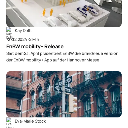
Kay Dollt
･
27.12.2024
･
2 Min
EnBW mobility+ Release
Seit dem 23. April präsentiert EnBW die brandneue Version
der EnBW mobility+ App auf der Hannover Messe.
Eva-Marie Stock