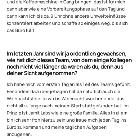
und die Kaffeemaschine in Gang bringen, das ist für mich
dann aber wie eine Vorbereitungsphase auf den Tag und
dann kann ich bis ca. 9 Uhr ohne andere Umwelteinflüsse
konzentriert arbeiten und schaffe so einiges weg, bis sich
das Büro füllt.
Im letzten Jahr sind wir ja ordentlich gewachsen,
wie hat dich dieses Team, von dem einige Kollegen
noch nicht viel länger da waren als du, denn aus
deiner Sicht aufgenommen?
Ich habe mich vom ersten Tag an als Teil des Teams gefühlt.
Besonders dazu beigetragen hat da natürlich auch die
Weihnachtsfeier bzw. das Weihnachtswochenende, das
nicht allzu lange nach meinem Start stattgefunden hat. Im
Prinzip ist Jamit Labs wie eine große Familie. Alles in allem
bin ich sehr froh hier zu sein und freue mich jeden Tag ins
Büro zu kommen und meine täglichen Aufgaben
anzugehen.