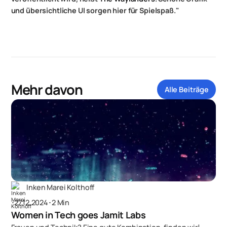
und übersichtliche UI sorgen hier für Spielspaß."
Mehr davon
Alle Beiträge
Inken Marei Kolthoff
･
27.12.2024
･
2 Min
Women in Tech goes Jamit Labs