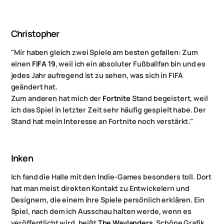
Christopher
"Mir haben gleich zwei Spiele am besten gefallen: Zum
einen
FIFA 19
, weil ich ein absoluter Fußballfan bin und es
jedes Jahr aufregend ist zu sehen, was sich in FIFA
geändert hat.
Zum anderen hat mich der
Fortnite
Stand begeistert, weil
ich das Spiel in letzter Zeit sehr häufig gespielt habe. Der
Stand hat mein Interesse an Fortnite noch verstärkt."
Inken
Ich fand die Halle mit den Indie-Games besonders toll. Dort
hat man meist direkten Kontakt zu Entwickelern und
Designern, die einem ihre Spiele persönlich erklären. Ein
Spiel, nach dem ich Ausschau halten werde, wenn es
veröffentlicht wird, heißt
The Waylanders
. Schöne Grafik