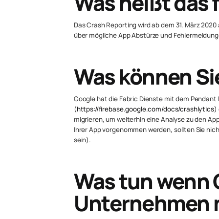
Was heißt das 
Das Crash Reporting wird ab dem 31. März 2020
über mögliche App Abstürze und Fehlermeldunge
Was können Si
Google hat die Fabric Dienste mit dem Pendant 
(
https://firebase.google.com/docs/crashlytics
)
migrieren, um weiterhin eine Analyse zu den A
Ihrer App vorgenommen werden, sollten Sie nich
sein).
Was tun wenn 
Unternehmen ni