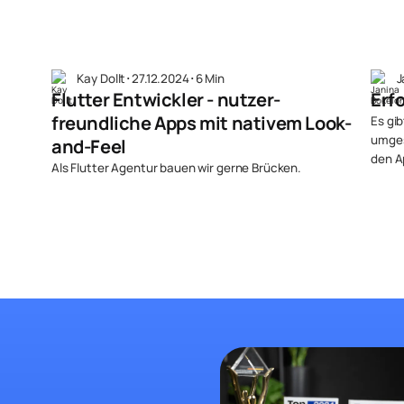
Kay Dollt
･
27.12.2024
･
6 Min
J
Flutter Entwickler - nutzer­
Erf
freundliche Apps mit nativem Look-
Es gib
umges
and-Feel
den A
Als Flutter Agentur bauen wir gerne Brücken.