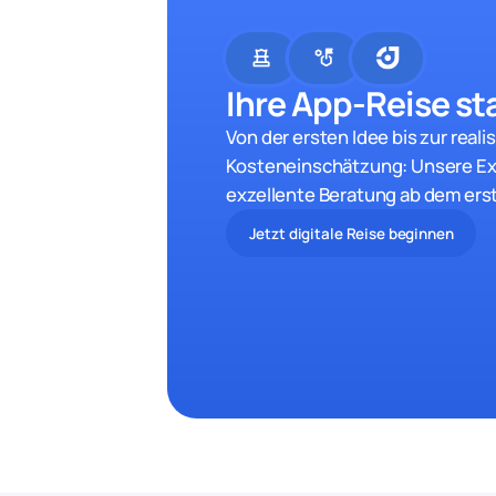
chess
strategy
Ihre App-Reise sta
Von der ersten Idee bis zur reali
Kosteneinschätzung: Unsere Ex
exzellente Beratung ab dem ers
Jetzt digitale Reise beginnen