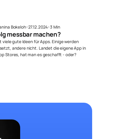
anina Bokeloh
･
27.12.2024
･
3 Min
olg messbar machen?
t viele gute Ideen für Apps. Einige werden
etzt, andere nicht. Landet die eigene App in
pp Stores, hat man es geschafft - oder?