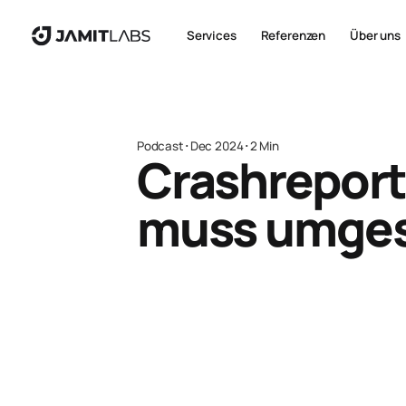
Services
Referenzen
Über uns
Podcast
･
Dec 2024
･
2 Min
Crashreporti
muss umges