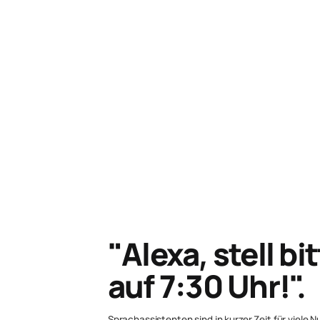
"Alexa, stell b
auf 7:30 Uhr!".
Sprachassistenten sind in kurzer Zeit für viele 