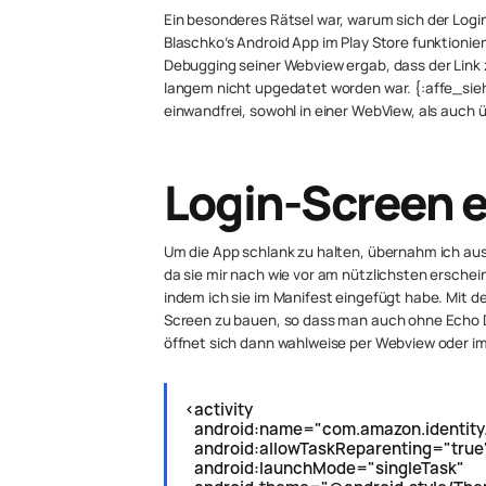
Ein besonderes Rätsel war, warum sich der Login-
Blaschko’s Android App im Play Store funktionier
Debugging seiner Webview ergab, dass der Link z
langem nicht upgedatet worden war. {:affe_sieh
einwandfrei, sowohl in einer WebView, als auch 
Login-Screen e
Um die App schlank zu halten, übernahm ich aus 
da sie mir nach wie vor
am nützlichsten
erschein
indem ich sie im Manifest eingefügt habe. Mit d
Screen zu bauen, so dass man auch ohne Echo Do
öffnet sich dann wahlweise per Webview oder i
<activity
android:name="com.amazon.identity.a
android:allowTaskReparenting="true
android:launchMode="singleTask"