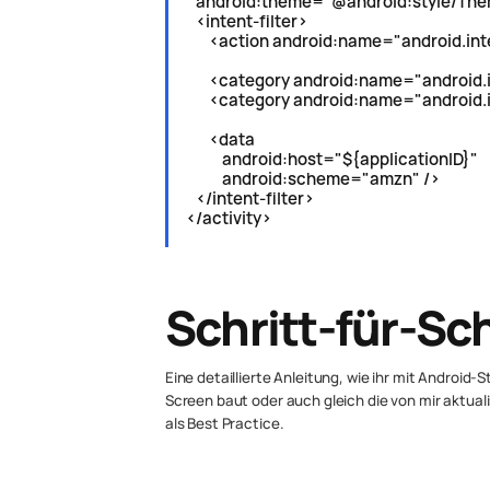
android:theme="@android:style/The
<intent-filter>
<action android:name="android.inte
<category android:name="android.in
<category android:name="android.i
<data
android:host="${applicationID}"
android:scheme="amzn" />
</intent-filter>
</activity>
Schritt-für-Sch
Eine detaillierte Anleitung, wie ihr mit Android
Screen baut oder auch gleich die von mir aktuali
als Best Practice.