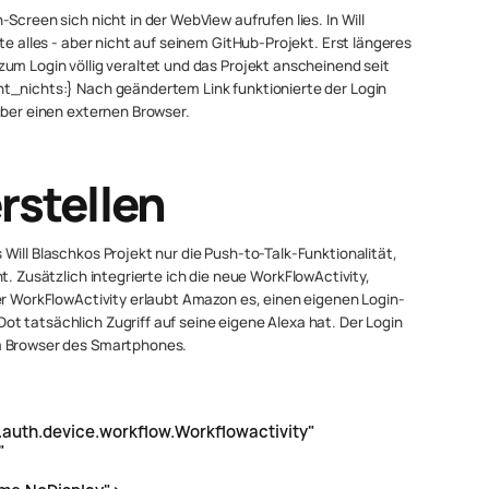
Screen sich nicht in der WebView aufrufen lies. In Will
te alles - aber nicht auf seinem GitHub-Projekt. Erst längeres
um Login völlig veraltet und das Projekt anscheinend seit
t_nichts:} Nach geändertem Link funktionierte der Login
über einen externen Browser.
rstellen
Will Blaschkos Projekt nur die Push-to-Talk-Funktionalität,
t. Zusätzlich integrierte ich die neue WorkFlowActivity,
er WorkFlowActivity erlaubt Amazon es, einen eigenen Login-
t tatsächlich Zugriff auf seine eigene Alexa hat. Der Login
m Browser des Smartphones.
uth.device.workflow.Workflowactivity"
"