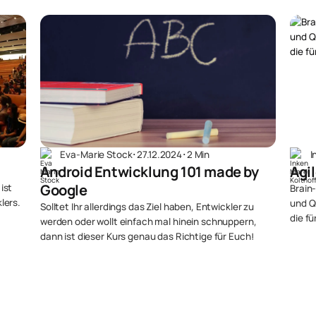
Eva-Marie Stock
･
27.12.2024
･
2 Min
I
Android Entwicklung 101 made by
Agi
Google
ist
Brain
lers.
und Q
Solltet Ihr allerdings das Ziel haben, Entwickler zu
die f
werden oder wollt einfach mal hinein schnuppern,
dann ist dieser Kurs genau das Richtige für Euch!