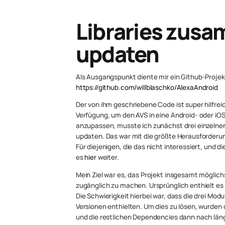
Libraries zus
updaten
Als Ausgangspunkt diente mir ein Github-Projekt
https://github.com/willblaschko/AlexaAndroid
Der von ihm geschriebene Code ist super hilfrei
Verfügung, um den AVS in eine Android- oder i
anzupassen, musste ich zunächst drei einzeln
updaten. Das war mit die größte Herausforderung
Für diejenigen, die das nicht interessiert, und 
es
hier
weiter.
Mein Ziel war es, das Projekt insgesamt möglichs
zugänglich zu machen. Ursprünglich enthielt es 
Die Schwierigkeit hierbei war, dass die drei Mod
Versionen enthielten. Um dies zu lösen, wurden 
und die restlichen Dependencies dann nach läng