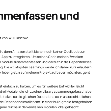
ammenfassen und
 von Will Blaschko.
ch, denn Amazon stellt bisher noch keinen Quellcode zur
OS-App zu integrieren. Um seinen Code meinen Zwecken
en Module zusammenfassen und daraufhin die Dependencies
. Die wichtigsten Learnings werde ich daher kurz erläutern.
die lieber gleich auf meinem Projekt aufbauen möchten, geht
t einfach zu halten, um es für weitere Entwickler leicht
drei Module, die ich zu einer Library zusammengefasst habe.
ule teilweise die gleichen Dependencies in unterschiedlichen
die Dependencies allesamt in einer build.gradle festgehalten
erer Suche in den einzelnen Modulen lokal gelöscht.