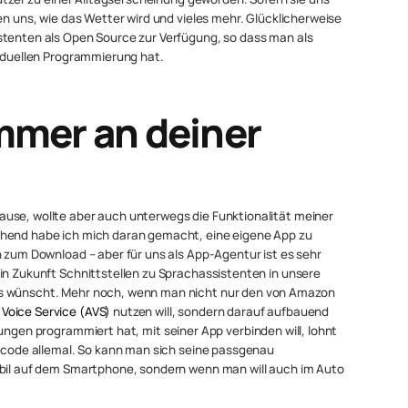
en uns, wie das Wetter wird und vieles mehr. Glücklicherweise
stenten als Open Source zur Verfügung, so dass man als
viduellen Programmierung hat.
immer an deiner
use, wollte aber auch unterwegs die Funktionalität meiner
chend habe ich mich daran gemacht, eine eigene App zu
n zum Download – aber für uns als App-Agentur ist es sehr
in Zukunft Schnittstellen zu Sprachassistenten in unsere
as wünscht. Mehr noch, wenn man nicht nur den von Amazon
Voice Service (AVS)
nutzen will, sondern darauf aufbauend
ungen programmiert hat, mit seiner App verbinden will, lohnt
llcode allemal. So kann man sich seine passgenau
obil auf dem Smartphone, sondern wenn man will auch im Auto