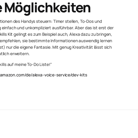
e Möglichkeiten
ktionen des Handys steuern: Timer stellen, To-Dos und
einfach und unkompliziert ausführbar. Aber das ist erst der
ills Kit gelingt es zum Beispiel auch, Alexa dazu zu bringen,
 empfehlen, sie bestimmte Informationen auswendig lernen
t) nur die eigene Fantasie. Mit genug Kreativität lässt sich
tlich erweitern.
ills auf meine To-Do Liste!"
r.amazon.com/de/alexa-voice-service/dev-kits