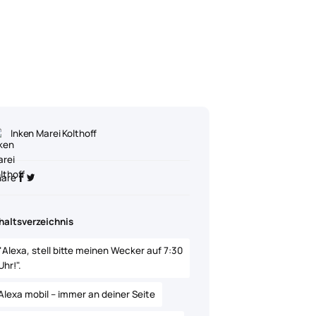
Inken Marei Kolthoff
hare
haltsverzeichnis
"Alexa, stell bitte meinen Wecker auf 7:30
Uhr!".
Alexa mobil – immer an deiner Seite