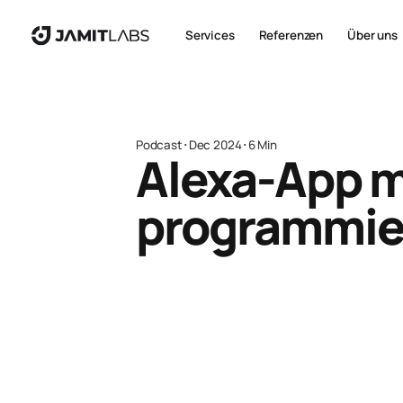
Services
Referenzen
Über uns
Podcast
･
Dec 2024
･
6 Min
Alexa-App m
programmie