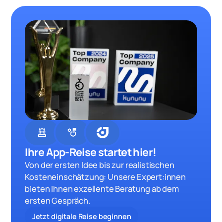
chess
strategy
Ihre App-Reise startet hier!
Von der ersten Idee bis zur realistischen
Kosteneinschätzung: Unsere Expert:innen
bieten Ihnen exzellente Beratung ab dem
ersten Gespräch.
Jetzt digitale Reise beginnen