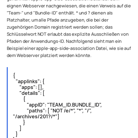
eignen Webserver nachgewiesen, die einen Verweis auf die
"Team-" und "Bundle-ID" enthält. * und ? dienen als
Platzhalter, um alle Pfade anzugeben, die bei der
zugehörigen Domain registriert werden sollen; das
Schlüsselwort NOT erlaubt das explizite Ausschließen von
Pfaden der Anwendungs-ID. Nachfolgend sieht man ein
Beispiel einer apple-app-side-association Datei, wie sie auf
dem Webserver platziert werden könnte.
{
"applinks": {
"apps": [],
"details": [
{
"appID": "TEAM_ID.BUNDLE_ID",
"paths": [ "NOT /e/*", "*", "/",
"/archives/201?/*"]
}
]
}