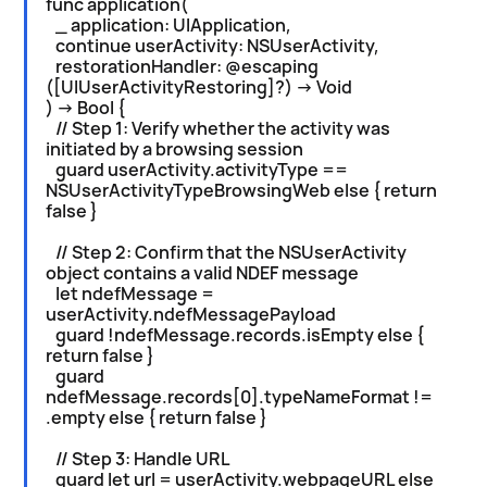
func application(
_ application: UIApplication,
continue userActivity: NSUserActivity,
restorationHandler: @escaping
([UIUserActivityRestoring]?) -> Void
) -> Bool {
// Step 1: Verify whether the activity was
initiated by a browsing session
guard userActivity.activityType ==
NSUserActivityTypeBrowsingWeb else { return
false }
// Step 2: Confirm that the NSUserActivity
object contains a valid NDEF message
let ndefMessage =
userActivity.ndefMessagePayload
guard !ndefMessage.records.isEmpty else {
return false }
guard
ndefMessage.records[0].typeNameFormat !=
.empty else { return false }
// Step 3: Handle URL
guard let url = userActivity.webpageURL else