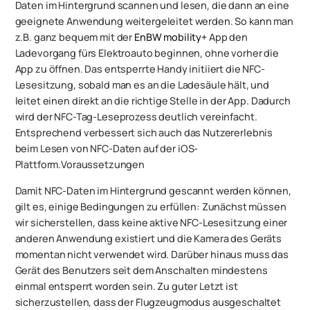
Daten im Hintergrund scannen und lesen, die dann an eine
geeignete Anwendung weitergeleitet werden. So kann man
z.B. ganz bequem mit der
EnBW mobility+
App den
Ladevorgang fürs Elektroauto beginnen, ohne vorher die
App zu öffnen. Das entsperrte Handy initiiert die NFC-
Lesesitzung, sobald man es an die Ladesäule hält, und
leitet einen direkt an die richtige Stelle in der App. Dadurch
wird der NFC-Tag-Leseprozess deutlich vereinfacht.
Entsprechend verbessert sich auch das Nutzererlebnis
beim Lesen von NFC-Daten auf der iOS-
Plattform.Voraussetzungen
Damit NFC-Daten im Hintergrund gescannt werden können,
gilt es, einige Bedingungen zu erfüllen: Zunächst müssen
wir sicherstellen, dass keine aktive NFC-Lesesitzung einer
anderen Anwendung existiert und die Kamera des Geräts
momentan nicht verwendet wird. Darüber hinaus muss das
Gerät des Benutzers seit dem Anschalten mindestens
einmal entsperrt worden sein. Zu guter Letzt ist
sicherzustellen, dass der Flugzeugmodus ausgeschaltet