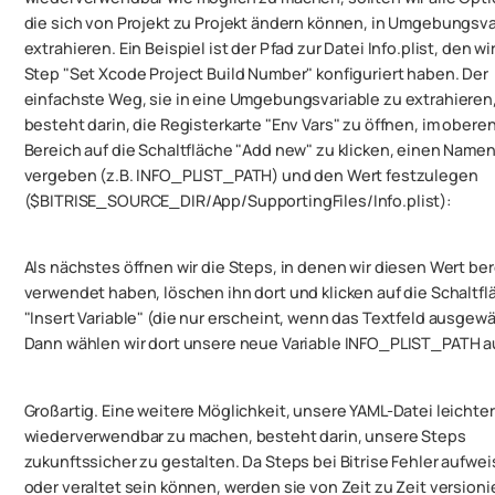
die sich von Projekt zu Projekt ändern können, in Umgebungsva
extrahieren. Ein Beispiel ist der Pfad zur Datei Info.plist, den wi
Step "Set Xcode Project Build Number" konfiguriert haben. Der
einfachste Weg, sie in eine Umgebungsvariable zu extrahieren
besteht darin, die Registerkarte "Env Vars" zu öffnen, im obere
Bereich auf die Schaltfläche "Add new" zu klicken, einen Namen
vergeben (z.B. INFO_PLIST_PATH) und den Wert festzulegen
($BITRISE_SOURCE_DIR/App/SupportingFiles/Info.plist):
Als nächstes öffnen wir die Steps, in denen wir diesen Wert ber
verwendet haben, löschen ihn dort und klicken auf die Schaltfl
"Insert Variable" (die nur erscheint, wenn das Textfeld ausgewäh
Dann wählen wir dort unsere neue Variable INFO_PLIST_PATH a
Großartig. Eine weitere Möglichkeit, unsere YAML-Datei leichter
wiederverwendbar zu machen, besteht darin, unsere Steps
zukunftssicher zu gestalten. Da Steps bei Bitrise Fehler aufwe
oder veraltet sein können, werden sie von Zeit zu Zeit versioni