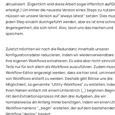
aktualisiert. (Eigentlich wird diese Arbeit sogar öffentlich
auf G
erledigt.) Um immer die neueste Version eines Steps zu nutzen
müssen wir unsere Version auf "always latest" setzen. Dies mus
jeden Step einzeln durchgeführt werden, aber es ist eine schne
Angelegenheit, die sich lohnt. Also, lasst uns das machen und
speichern.
Zuletzt möchten wir noch die Redundanz innerhalb unserer
Konfigurationsdatei reduzieren, indem wir wiederverwendbare T
ihre eigenen Workflows extrahieren. Es wäre aber nicht sinnvoll
Teile nur für sich allein als Workflows auszuführen. Zudem mu
Workflow-Editor angezeigt werden, dass sie hier sind, um inner
von Workflows erstellt zu werden. Deshalb gibt Bitrise uns die
Möglichkeit, so genannte "Utility-Workflows" zu erstellen, inde
ihren Namen einfach mit einem Unterstrich (_) beginnen.Begin
mit dem Extraktionsprozess mit den drei Aufgaben, die wir
normalerweise am Anfang immer benötigen, indem wir einen Uti
Workflow namens "_begin" erstellen, der auf dem bestehende
Workflow "deploy" basiert: