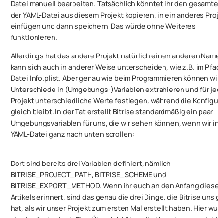
Datei manuell bearbeiten. Tatsächlich könntet ihr den gesamte
der YAML-Datei aus diesem Projekt kopieren, in ein anderes Pro
einfügen und dann speichern. Das würde ohne Weiteres
funktionieren.
Allerdings hat das andere Projekt natürlich einen anderen Na
kann sich auch in anderer Weise unterscheiden, wie z.B. im Pfa
Datei Info.plist. Aber genau wie beim Programmieren können wi
Unterschiede in (Umgebungs-)Variablen extrahieren und für j
Projekt unterschiedliche Werte festlegen, während die Konfigu
gleich bleibt. In der Tat erstellt Bitrise standardmäßig ein paar
Umgebungsvariablen für uns, die wir sehen können, wenn wir in
YAML-Datei ganz nach unten scrollen:
Dort sind bereits drei Variablen definiert, nämlich
BITRISE_PROJECT_PATH, BITRISE_SCHEME und
BITRISE_EXPORT_METHOD. Wenn ihr euch an den Anfang dies
Artikels erinnert, sind das genau die drei Dinge, die Bitrise uns 
hat, als wir unser Projekt zum ersten Mal erstellt haben. Hier w