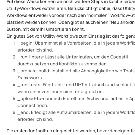
Auf diese Weise können wir noch weitere Steps in kombinierba
Utility-Workflows extrahieren. Berücksichtigt dabei, dass Utilit
Workflows entweder vor oder nach den "normalen" Workflow-S
platziert werden können. Oben gibt es auch einen "Neu anordn
Button, mit dem ihr umsortieren könnt.
Ein gutes Set von Utility-Workflows zum Einstieg ist das folgen
_begin: Übernimmt alle Vorarbeiten, die in jedem Workfl
erforderlich sind.
_run-linters: Lässt alle Linter laufen, um den Codestil
durchzusetzen und Konflikte zu vermeiden.
_prepare-build: Installiert alle Abhängigkeiten wie Tools
Frameworks.
_run-tests: Führt Unit- und UI-Tests durch und schlägt f
wenn einer von ihnen nicht erfolgreich ist.
_upload-to-connect: Erstellt ein Archiv und lädt es in A
Connect hoch.
_end: Erledigt alle Aufräumarbeiten, die in jedem Workfl
erforderlich sind.
Die ersten fünf sollten eingerichtet werden,
bevor
der eigentli