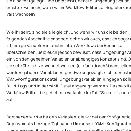
sie also festgelegt. Eine Übersicht über alle Umgebungsvariab
erhalten wir auch, wenn wir im Workflow-Editor zur Registerkart
Vars wechseln:
Wie ihr seht, sind sie alle gleich. Und wenn wir uns die beiden
folgenden Abschnitte ansehen, sehen wir auch, dass es sogar
ist, einige Variablen in bestimmten Workflows bei Bedarf zu
überschreiben. Seid euch jedoch bewusst, dass Umgebungsva
ein von den geheimen Variablen unabhängiges Konzept sind. 
sie sehr ähnlich verwendet werden (einfach durch Voranstellen
werden geheime Variablen nirgendwo angezeigt, nicht einmal i
YAML-Konfigurationsdatei. Umgebungsvariablen hingegen soll
Build-Logs und in der YAML-Datei angezeigt werden. Deshalb lis
Workflow-Editor die geheimen Variablen im Tab "Secrets" auch 
auf:
Dort sehen wir die beiden Variablen, die wir bei der Konfigurati
Deployments hinzugefügt haben.Um unsere YAML-Konfiguratio
wiederverwendbar wie möglich zu machen, sollten wir alle Opt