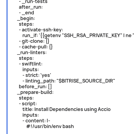
- _run-tests
after_run:
- _end
_begin:
steps:
- activate-ssh-key:
run_if: '{{getenv "SSH_RSA_PRIVATE_KEY" | ne "
- git-clone: {}
- cache-pull: {}
_run-linters:
steps:
- swiftlint:
inputs:
- strict: 'yes'
- linting_path: "$BITRISE_SOURCE_DIR"
before_run: []
_prepare-build:
steps:
- script:
title: Install Dependencies using Accio
inputs:
- content: |-
#!/usr/bin/env bash