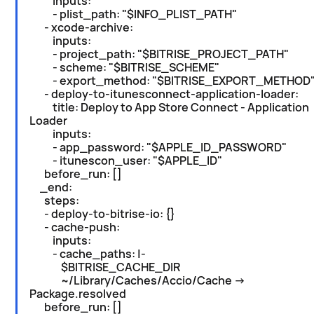
inputs:
- plist_path: "$INFO_PLIST_PATH"
- xcode-archive:
inputs:
- project_path: "$BITRISE_PROJECT_PATH"
- scheme: "$BITRISE_SCHEME"
- export_method: "$BITRISE_EXPORT_METHOD
- deploy-to-itunesconnect-application-loader:
title: Deploy to App Store Connect - Application
Loader
inputs:
- app_password: "$APPLE_ID_PASSWORD"
- itunescon_user: "$APPLE_ID"
before_run: []
_end:
steps:
- deploy-to-bitrise-io: {}
- cache-push:
inputs:
- cache_paths: |-
$BITRISE_CACHE_DIR
~/Library/Caches/Accio/Cache ->
Package.resolved
before_run: []