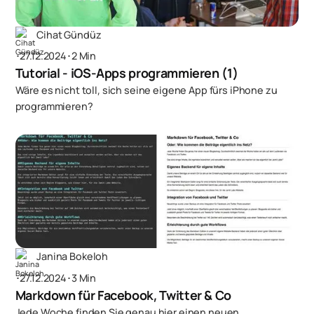
Cihat Gündüz
･
27.12.2024
･
2 Min
Tutorial - iOS-Apps programmieren (1)
Wäre es nicht toll, sich seine eigene App fürs iPhone zu
programmieren?
Janina Bokeloh
･
27.12.2024
･
3 Min
Markdown für Facebook, Twitter & Co
Jede Woche finden Sie genau hier einen neuen