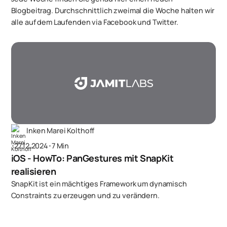
Blogbeitrag. Durchschnittlich zweimal die Woche halten wir
alle auf dem Laufenden via Facebook und Twitter.
Inken Marei Kolthoff
･
27.12.2024
･
7 Min
iOS - HowTo: PanGestures mit SnapKit
realisieren
SnapKit ist ein mächtiges Framework um dynamisch
Constraints zu erzeugen und zu verändern.