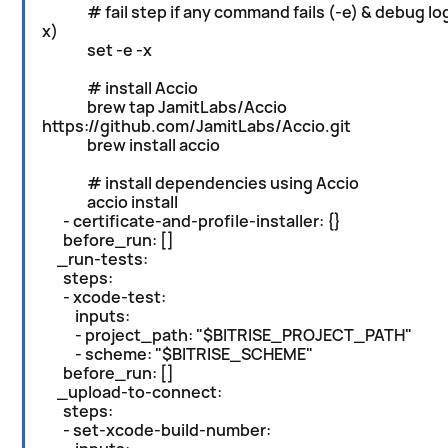
# fail step if any command fails (-e) & debug log
x)
set -e -x
# install Accio
brew tap JamitLabs/Accio
https://github.com/JamitLabs/Accio.git
brew install accio
# install dependencies using Accio
accio install
- certificate-and-profile-installer: {}
before_run: []
_run-tests:
steps:
- xcode-test:
inputs:
- project_path: "$BITRISE_PROJECT_PATH"
- scheme: "$BITRISE_SCHEME"
before_run: []
_upload-to-connect:
steps:
- set-xcode-build-number: