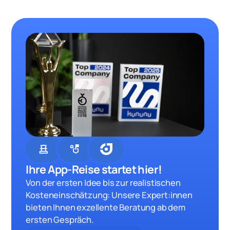
chess
strategy
Ihre App-Reise startet hier!
Von der ersten Idee bis zur realistischen
Kosteneinschätzung: Unsere Expert:innen
bieten Ihnen exzellente Beratung ab dem
ersten Gespräch.